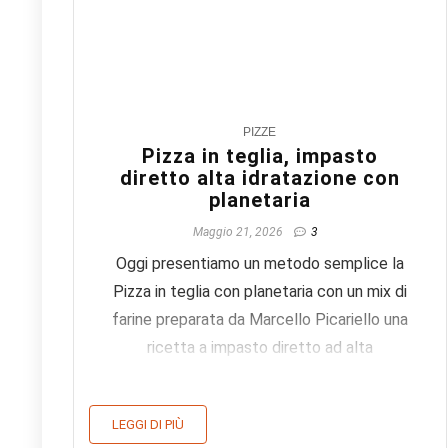
3
PIZZE
Pizza in teglia, impasto
diretto alta idratazione con
planetaria
Maggio 21, 2026
3
Oggi presentiamo un metodo semplice la
Pizza in teglia con planetaria con un mix di
farine preparata da Marcello Picariello una
ricetta a impasto diretto ad alta
idratazioneEcco il nostro metodo per
preparare un'ottima pizza con impasto
LEGGI DI PIÙ
diretto alta idratazione lunga