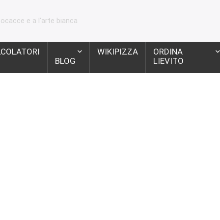
focacce e a l'arte bianca
LCOLATORI
WIKIPIZZA
ORDINA
BLOG
LIEVITO