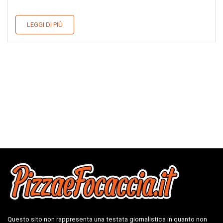
nostra PAGINA FACEBOOK, INSTAGRAM , per
restare ...
LEGGI DI PIÙ
Questo sito non rappresenta una testata giornalistica in quanto non