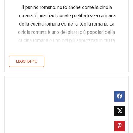
Il panino romano, noto anche come la ciriola
romana, è una tradizionale prelibatezza culinaria
della cucina romana come la teglia romana. La
ciriola romana è uno dei piatti più popolari della
cucina romana e uno dei più apprezzati in tutta
Italia. Questo panino è uno spuntino
incredibilmente gustoso e versatile che ...
LEGGI DI PIÙ