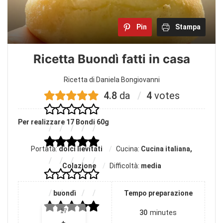
Pin
Stampa
Ricetta Buondì fatti in casa
Ricetta di Daniela Bongiovanni
4.8
da
4
votes
Per realizzare 17 Bondi 60g
Portata:
dolci lievitati
Cucina:
Cucina italiana,
Colazione
Difficoltà:
media
buondì
Tempo preparazione
Adjust
30
minutes
servings