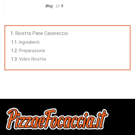
Blog
9
Ricetta Pane Casereccio
Ingredienti
Preparazione
Video Ricetta